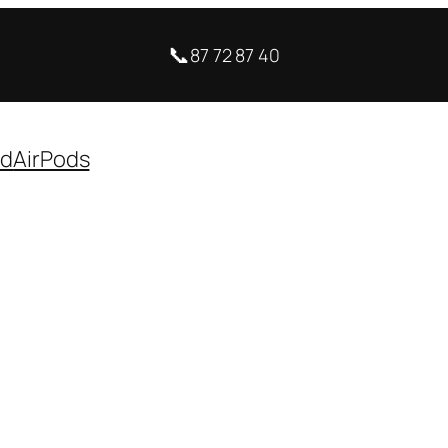
📞
87 72 87 40
ad
AirPods