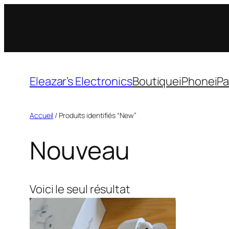
Aller
au
contenu
Eleazar’s Electronics
Boutique
iPhone
iP
Accueil
/ Produits identifiés “New”
Nouveau
Voici le seul résultat